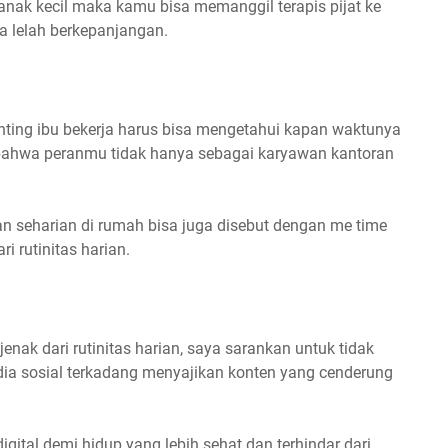
anak kecil maka kamu bisa memanggil terapis pijat ke
a lelah berkepanjangan.
enting ibu bekerja harus bisa mengetahui kapan waktunya
at bahwa peranmu tidak hanya sebagai karyawan kantoran
 seharian di rumah bisa juga disebut dengan me time
i rutinitas harian.
jenak dari rutinitas harian, saya sarankan untuk tidak
dia sosial terkadang menyajikan konten yang cenderung
gital demi hidup yang lebih sehat dan terhindar dari