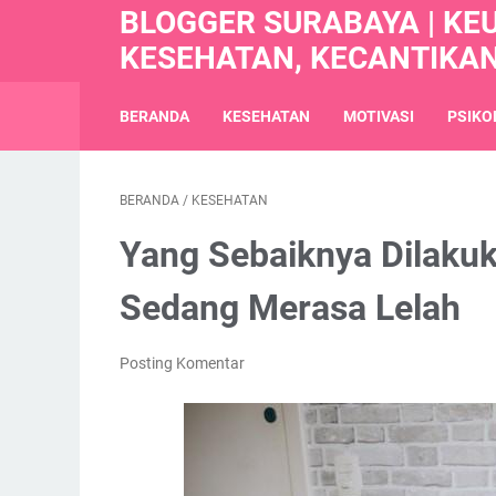
BLOGGER SURABAYA | KE
KESEHATAN, KECANTIKA
BERANDA
KESEHATAN
MOTIVASI
PSIKO
BERANDA
/
KESEHATAN
Yang Sebaiknya Dilakuk
Sedang Merasa Lelah
Posting Komentar