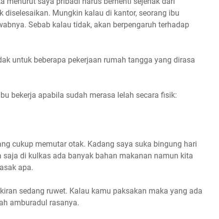
a menurut saya pribadi harus berhenti sejenak dari
diselesaikan. Mungkin kalau di kantor, seorang ibu
wabnya. Sebab kalau tidak, akan berpengaruh terhadap
dak untuk beberapa pekerjaan rumah tangga yang dirasa
bu bekerja apabila sudah merasa lelah secara fisik:
ang cukup memutar otak. Kadang saya suka bingung hari
sa saja di kulkas ada banyak bahan makanan namun kita
asak apa.
ikiran sedang ruwet. Kalau kamu paksakan maka yang ada
ah amburadul rasanya.