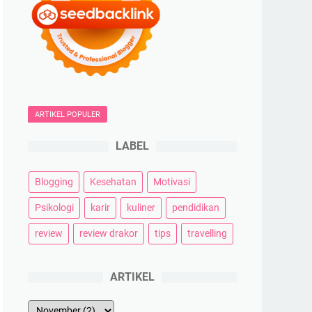
ARTIKEL POPULER
LABEL
Blogging
Kesehatan
Motivasi
Psikologi
karir
kuliner
pendidikan
review
review drakor
tips
travelling
ARTIKEL