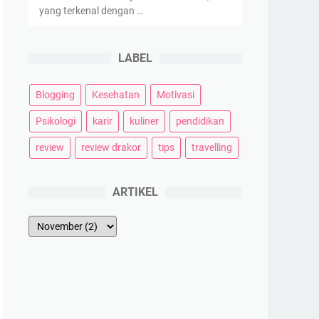
yang terkenal dengan …
LABEL
Blogging
Kesehatan
Motivasi
Psikologi
karir
kuliner
pendidikan
review
review drakor
tips
travelling
ARTIKEL