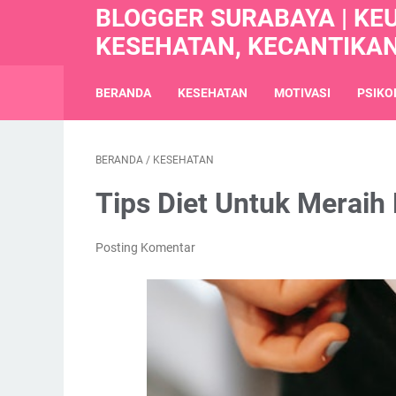
BLOGGER SURABAYA | KE
KESEHATAN, KECANTIKA
BERANDA
KESEHATAN
MOTIVASI
PSIKO
BERANDA
/
KESEHATAN
Tips Diet Untuk Meraih 
Posting Komentar