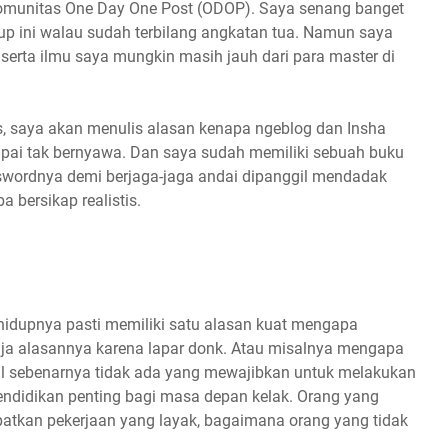
omunitas One Day One Post (ODOP). Saya senang banget
up ini walau sudah terbilang angkatan tua. Namun saya
 serta ilmu saya mungkin masih jauh dari para master di
as, saya akan menulis alasan kenapa ngeblog dan Insha
mpai tak bernyawa. Dan saya sudah memiliki sebuah buku
sswordnya demi berjaga-jaga andai dipanggil mendadak
a bersikap realistis.
idupnya pasti memiliki satu alasan kuat mengapa
aja alasannya karena lapar donk. Atau misalnya mengapa
al sebenarnya tidak ada yang mewajibkan untuk melakukan
pendidikan penting bagi masa depan kelak. Orang yang
tkan pekerjaan yang layak, bagaimana orang yang tidak