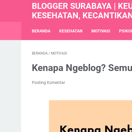
BLOGGER SURABAYA | KE
KESEHATAN, KECANTIKA
BERANDA
KESEHATAN
MOTIVASI
PSIKO
BERANDA
/
MOTIVASI
Kenapa Ngeblog? Semu
Posting Komentar