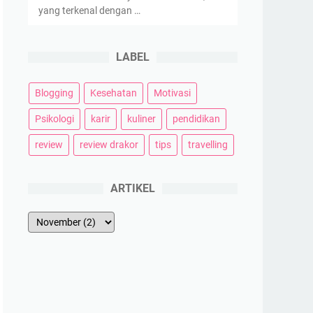
yang terkenal dengan …
LABEL
Blogging
Kesehatan
Motivasi
Psikologi
karir
kuliner
pendidikan
review
review drakor
tips
travelling
ARTIKEL